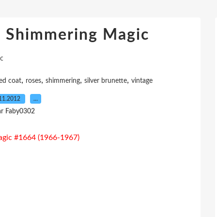
 : Shimmering Magic
c
,
,
,
,
ed coat
roses
shimmering
silver brunette
vintage
11.2012
…
ar Faby0302
gic #1664 (1966-1967)