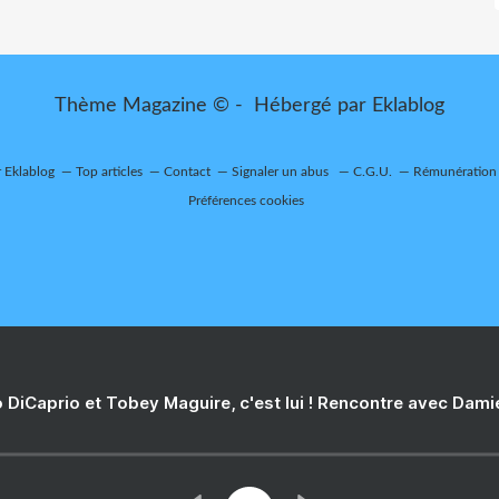
Thème Magazine © - Hébergé par
Eklablog
r Eklablog
Top articles
Contact
Signaler un abus
C.G.U.
Rémunération e
Préférences cookies
 DiCaprio et Tobey Maguire, c'est lui ! Rencontre avec Dam