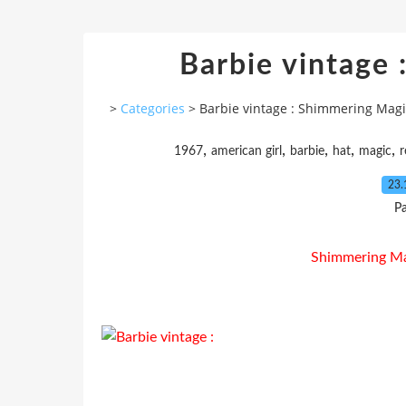
Barbie vintage
>
Categories
>
Barbie vintage : Shimmering Magi
,
,
,
,
,
1967
american girl
barbie
hat
magic
r
23.
P
Shimmering Ma