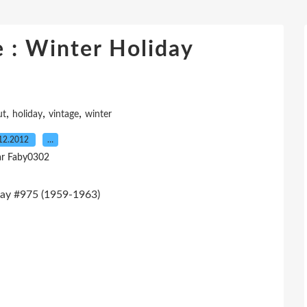
e : Winter Holiday
,
,
,
ut
holiday
vintage
winter
12.2012
…
ar Faby0302
day #975 (1959-1963)