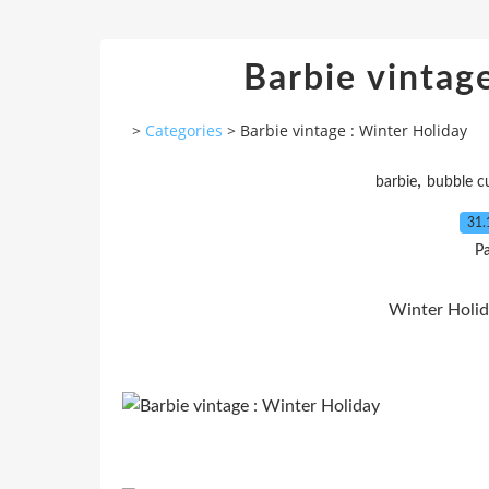
Barbie vintag
>
Categories
>
Barbie vintage : Winter Holiday
,
barbie
bubble c
31.
P
Winter Holi