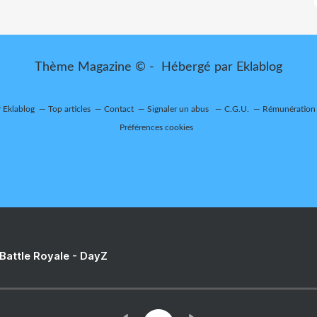
Thème Magazine © - Hébergé par
Eklablog
r Eklablog
Top articles
Contact
Signaler un abus
C.G.U.
Rémunération e
Préférences cookies
 Battle Royale - DayZ