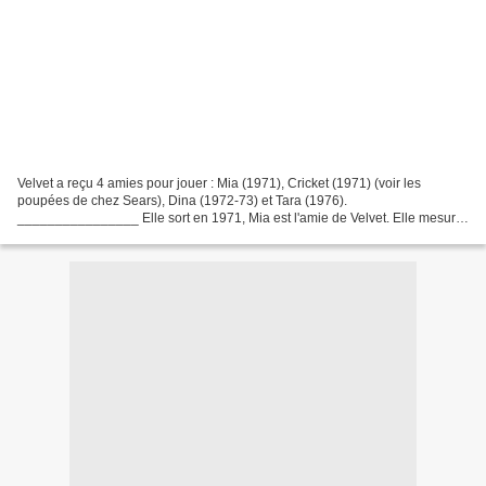
Velvet a reçu 4 amies pour jouer : Mia (1971), Cricket (1971) (voir les
poupées de chez Sears), Dina (1972-73) et Tara (1976).
________________ Elle sort en 1971, Mia est l'amie de Velvet. Elle mesure
39cm, a de magnifiques yeux bleus dormeurs et des...