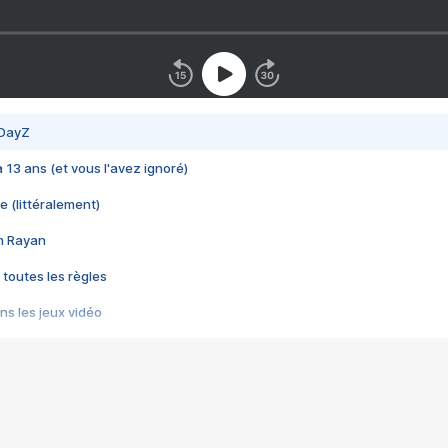
 DayZ
 a 13 ans (et vous l'avez ignoré)
e (littéralement)
im Rayan
 toutes les règles
s les jeux vidéo
us choquant de Rockstar ? - Le scandale BULLY
e plus moche de Steam
du RÊVE tourne au CAUCHEMAR