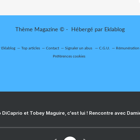
Thème Magazine © - Hébergé par
Eklablog
r Eklablog
Top articles
Contact
Signaler un abus
C.G.U.
Rémunération e
Préférences cookies
 DiCaprio et Tobey Maguire, c'est lui ! Rencontre avec Dam