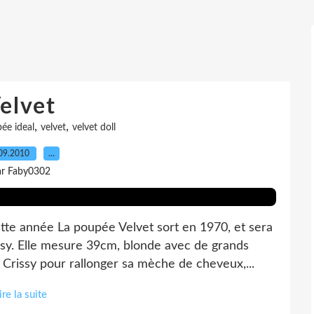
elvet
,
,
ée ideal
velvet
velvet doll
09.2010
…
ar Faby0302
ette année La poupée Velvet sort en 1970, et sera
sy. Elle mesure 39cm, blonde avec de grands
Crissy pour rallonger sa mèche de cheveux,...
ire la suite