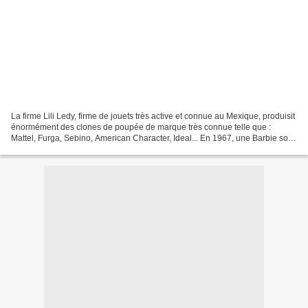
La firme Lili Ledy, firme de jouets très active et connue au Mexique, produisit
énormément des clones de poupée de marque très connue telle que :
Mattel, Furga, Sebino, American Character, Ideal... En 1967, une Barbie sort
au Mexique sous le nom de "Senorita...